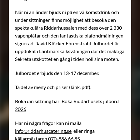
När ni anländer bjuds ni på en välkomstdrink och
under sittningen finns möjlighet att besöka den
spektakulära Riddarhussalen med dess över 2 330
vapenplåtar och den fantastiska plafondmålningen
signerad David Klöcker Ehrenstrahl. Julbordet är
uppdukat i Lantmarskalksvåningen där det mäktiga
Sekreta utskottet en gång i tiden höll sina möten.
Julbordet erbjuds den 13-17 december.
Ta del av
meny och priser
(länk, pdf).
Boka din sittning här:
Boka Riddarhusets julbord
2026
Har ni några frågor kan ni maila
info@riddarhuscatering.se
eller ringa
källarmästaren 070-886 66 85.