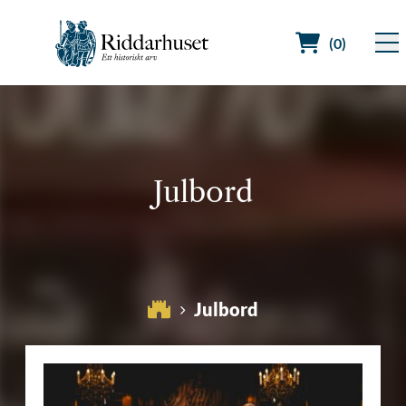
(0)
Sök efter:
Julbord
Julbord