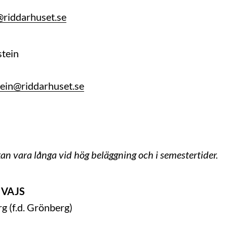
@riddarhuset.se
stein
ein@riddarhuset.se
an vara långa vid hög beläggning och i semestertider.
, VAJS
 (f.d. Grönberg)