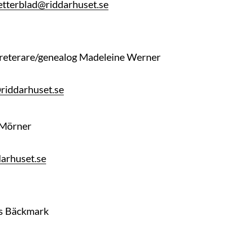
etterblad@riddarhuset.se
kreterare/genealog Madeleine Werner
riddarhuset.se
 Mörner
arhuset.se
s Bäckmark