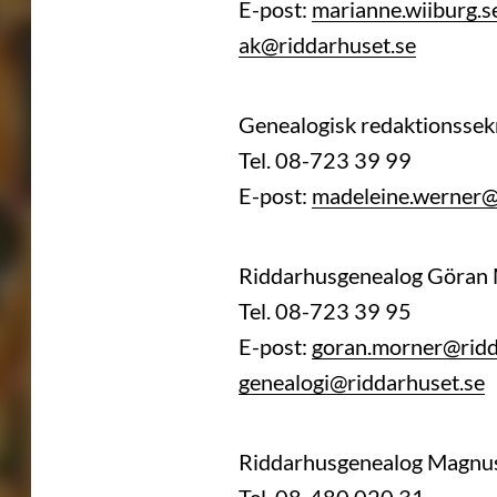
E-post:
marianne.wiiburg.s
ak@riddarhuset.se
Genealogisk redaktionsse
Tel. 08-723 39 99
E-post:
madeleine.werner@
Riddarhusgenealog Göran
Tel. 08-723 39 95
E-post:
goran.morner@ridd
genealogi@riddarhuset.se
Riddarhusgenealog Magnu
Tel. 08-480 020 31