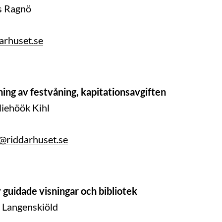
s Ragnö
arhuset.se
ng av festvåning, kapitationsavgiften
liehöök Kihl
hl@riddarhuset.se
 guidade visningar och bibliotek
 Langenskiöld