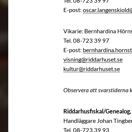
Tel. 08-723 39 97
E-post:
oscar.langenskiold
Vikarie: Bernhardina Hörn
Tel. 08-723 39 97
E-post:
bernhardina.hornst
visning@riddarhuset.se
kultur@riddarhuset.se
Observera att svarstiderna k
Riddarhusfiskal/Genealog
Handläggare Johan Tingberg
Tel. 08-723 39 93