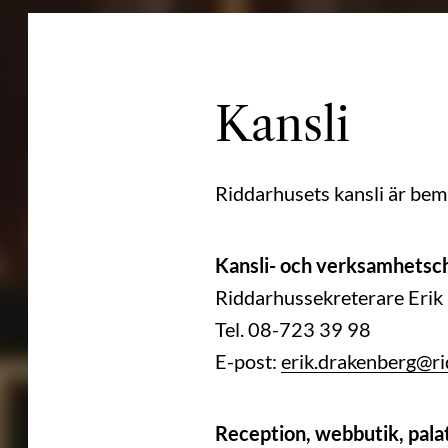
Kansli
Riddarhusets kansli är bem
Kansli- och verksamhetsc
Riddarhussekreterare Erik
Tel. 08-723 39 98
E-post:
erik.drakenberg@ri
Reception, webbutik, pala