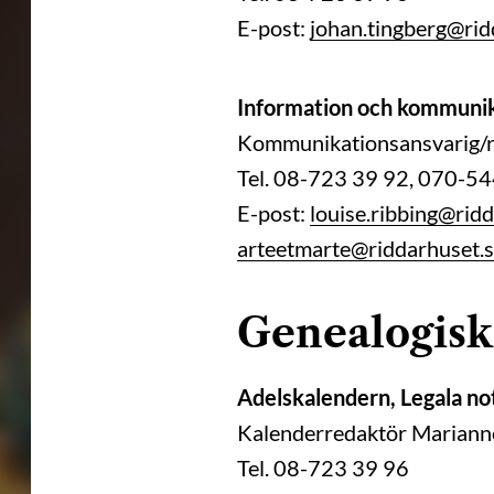
E-post:
johan.tingberg@rid
Information och kommunik
Kommunikationsansvarig/r
Tel. 08-723 39 92, 070-5
E-post:
louise.ribbing@rid
arteetmarte@riddarhuset.
Genealogisk
Adelskalendern, Legala no
Kalenderredaktör Marianne
Tel. 08-723 39 96