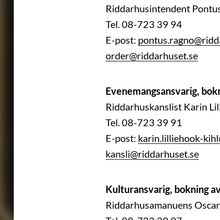
Riddarhusintendent Pontu
Tel. 08-723 39 94
E-post:
pontus.ragno@ridd
order@riddarhuset.se
Evenemangsansvarig, bokni
Riddarhuskanslist Karin Lil
Tel. 08-723 39 91
E-post:
karin.lilliehook-ki
kansli@riddarhuset.se
Kulturansvarig, bokning av
Riddarhusamanuens Oscar