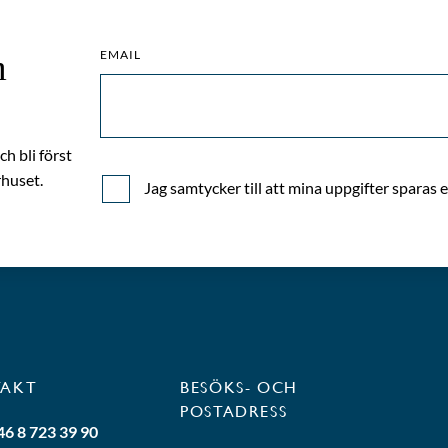
EMAIL
m
h bli först
huset.
Jag samtycker till att mina uppgifter sparas 
TAKT
BESÖKS- OCH
POSTADRESS
46 8 723 39 90