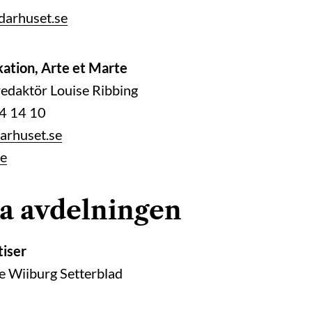
darhuset.se
ation, Arte et Marte
edaktör Louise Ribbing
44 14 10
darhuset.se
se
a avdelningen
tiser
 Wiiburg Setterblad