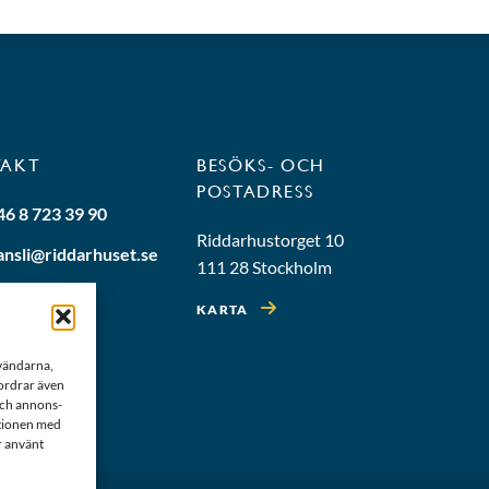
TAKT
BESÖKS- OCH
POSTADRESS
46 8 723 39 90
Riddarhustorget 10
ansli@riddarhuset.se
111 28 Stockholm
KARTA
nvändarna,
fordrar även
 och annons-
ationen med
r använt