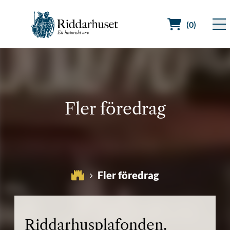
(0)
Sök efter:
Fler föredrag
Fler föredrag
Riddarhusplafonden.