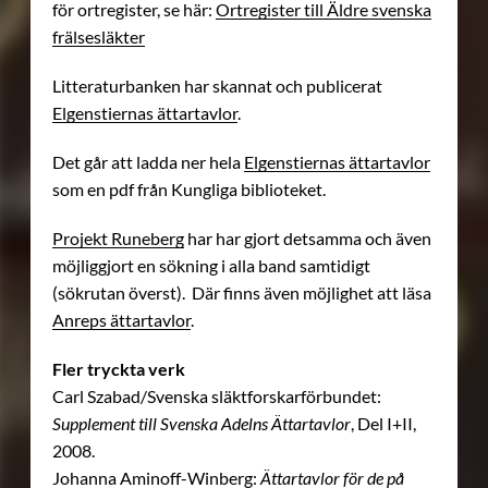
för ortregister, se här:
Ortregister till Äldre svenska
frälsesläkter
Litteraturbanken har skannat och publicerat
Elgenstiernas ättartavlor
.
Det går att ladda ner hela
Elgenstiernas ättartavlor
som en pdf från Kungliga biblioteket.
Projekt Runeberg
har har gjort detsamma och även
möjliggjort en sökning i alla band samtidigt
(sökrutan överst). Där finns även möjlighet att läsa
Anreps ättartavlor
.
Fler tryckta verk
Carl Szabad/Svenska släktforskarförbundet:
Supplement till Svenska Adelns Ättartavlor
, Del I+II,
2008.
Johanna Aminoff-Winberg:
Ättartavlor för de på