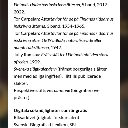
Finlands riddarhus inskrivna ätterna,
5 band, 2017-
2022.
Tor Carpelan:
Ättartavlor för de på Finlands riddarhus
inskrivna ätterna
, 3 band, 1954-1965.
Tor Carpelan:
Ättartavlor för de på Finlands riddarhus
inskrivna efter 1809 adlade, naturaliserade eller
adopterade ätterna
, 1942.
Jully Ramsay:
Frälsesläkter i Finland intill den stora
ofreden,
1909.
Svenska slägtkalendern
(främst borgerliga släkter
men med adliga ingiften). Hittills publicerade
släkter.
Respektive stifts
Herdaminne
(biografier över
präster).
Digitala sökmöjligheter som är gratis
Riksarkivet (digitala forskarsalen)
Svenskt Biografiskt Lexikon, SBL