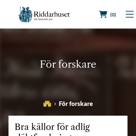
(0)
Sök efter:
För forskare
För forskare
Bra källor för adlig