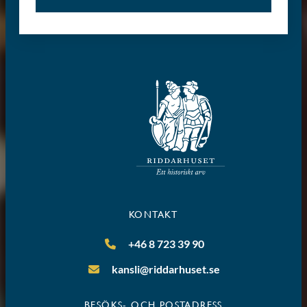
KONTAKT
+46 8 723 39 90
kansli@riddarhuset.se
BESÖKS- OCH POSTADRESS