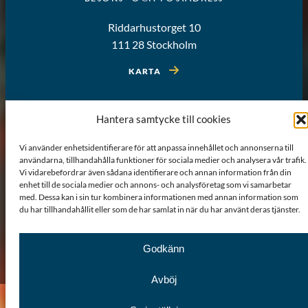
Riddarhustorget 10
111 28 Stockholm
KARTA
Hantera samtycke till cookies
Vi använder enhetsidentifierare för att anpassa innehållet och annonserna till
användarna, tillhandahålla funktioner för sociala medier och analysera vår trafik.
Vi vidarebefordrar även sådana identifierare och annan information från din
enhet till de sociala medier och annons- och analysföretag som vi samarbetar
med. Dessa kan i sin tur kombinera informationen med annan information som
du har tillhandahållit eller som de har samlat in när du har använt deras tjänster.
Godkänn
Om webbplatsen
Sitemap
GDPR
Cookiepolicy
Avböj