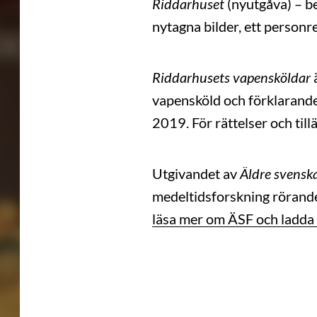
Riddarhuset
(nyutgåva) – b
nytagna bilder, ett person
Riddarhusets vapensköldar
ä
vapensköld och förklarande
2019. För rättelser och till
Utgivandet av
Äldre svenska
medeltidsforskning rörand
läsa mer om ÄSF och ladda 