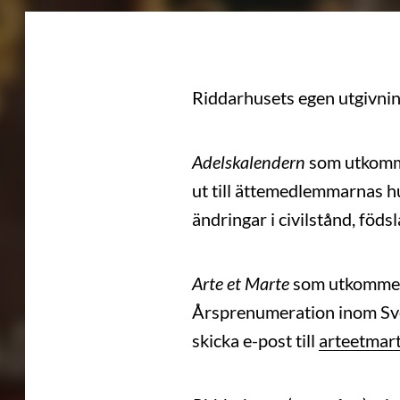
Riddarhusets egen utgivning 
Adelskalendern
som utkomme
ut till ättemedlemmarnas h
ändringar i civilstånd, föds
Arte et Marte
som utkommer 
Årsprenumeration inom Sver
skicka e-post till
arteetmar