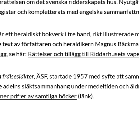
erättelsen om det svenska ridderskapets hus. Nyutgå
register och kompletterats med engelska sammanfattn
r ett heraldiskt bokverk i tre band, rikt illustrerade 
 text av författaren och heraldikern Magnus Bäckma
ägg, se här:
Rättelser och tillägg till Riddarhusets v
 frälsesläkter
, ÄSF, startade 1957 med syfte att sam
e adelns släktsammanhang under medeltiden och äld
ner pdf:er av samtliga böcker
(länk).