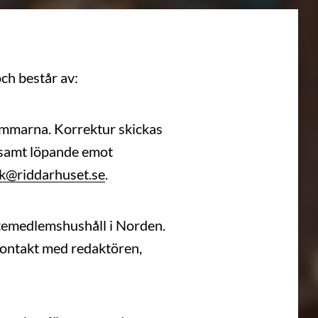
ch består av:
emmarna. Korrektur skickas
cksamt löpande emot
k@riddarhuset.se
.
temedlemshushåll i Norden.
kontakt med redaktören,