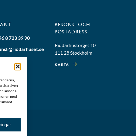
TAKT
BESÖKS- OCH
POSTADRESS
46 8 723 39 90
Riddarhustorget 10
ansli@riddarhuset.se
111 28 Stockholm
KARTA
nvändarna,
fordrar även
 och annons-
ationen med
r använt
ningar