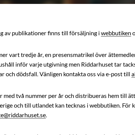
av publikationer finns till försäljning i
webbutiken
o
r vart tredje år, en presensmatrikel över ättemedl
ushåll inför varje utgivning men Riddarhuset tar ta
lar och dödsfall. Vänligen kontakta oss via e-post till
a
med två nummer per år och distribueras hem till ät
ige och till utlandet kan tecknas i webbutiken. För 
te@riddarhuset.se
.