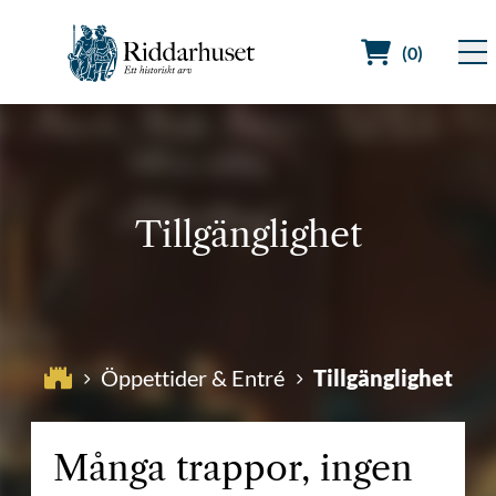
(0)
Sök efter:
Tillgänglighet
Tillgänglighet
Öppettider & Entré
Många trappor, ingen