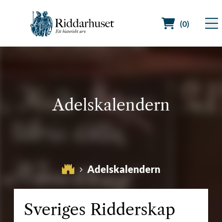
(0)
Sök efter:
Adelskalendern
Adelskalendern
Sveriges Ridderskap