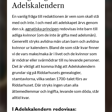
Adelskalendern
En vanlig fråga till redaktionen är vem som skall stå
med och inte. I och med att adelskapet ärvs genom
den s.k.
agnatiska principen
redovisas inte barn till
adliga kvinnor (om de inte är gifta med adelsmän).
Generellt stryks avlidna män utan barn och avlidna
kvinnor ur kalendern. Bland de som står kvar finner
vi de vars make/maka är i livet och de kvinnor som
är mödrar eller svärmödrar till nu levande personer.
Det är viktigt att komma ihåg att Adelskalendern
grundar sig på Riddarhusets genealogier,
stamtavlorna, vilka sedan 1700-talet förs av
Riddarhuset. Där stryks ingen utan alla
ättemedlemmar och ingifta, levande som döda, står
alltid kvar.
I Adelskalendern redovisas: