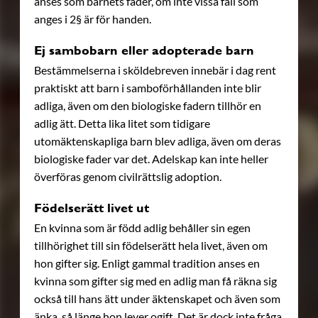
anses som barnets fader, om inte vissa fall som
anges i 2§ är för handen.
Ej sambobarn eller adopterade barn
Bestämmelserna i sköldebreven innebär i dag rent
praktiskt att barn i samboförhållanden inte blir
adliga, även om den biologiske fadern tillhör en
adlig ätt. Detta lika litet som tidigare
utomäktenskapliga barn blev adliga, även om deras
biologiske fader var det. Adelskap kan inte heller
överföras genom civilrättslig adoption.
Födelserätt livet ut
En kvinna som är född adlig behåller sin egen
tillhörighet till sin födelserätt hela livet, även om
hon gifter sig. Enligt gammal tradition anses en
kvinna som gifter sig med en adlig man få räkna sig
också till hans ätt under äktenskapet och även som
änka, så länge hon lever ogift. Det är dock inte fråga