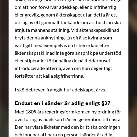
om att hon förvärvar adelskap, eller blir friherrlig
eller grevlig, genom äktenskapet utan detta är ett
utslag av ett gammalt tänkande om att hustrun ska
åtnjuta mannens ställning. Vid äktenskapsskillnad
bryts denna anknytning. En ofrälse kvinna som
varit gift med exempelvis en friherre kan efter
äktenskapsskillnad inte göra anspråk på understöd
eller stipendier förbehållna de på Riddarhuset
introducerade ätterna, även om hon oegentligt
fortsätter att kalla sig friherrinna.
I sköldebreven framgår hur adelskapet ärvs.
Endast en i sänder är adlig enligt §37
Med 1809 års regeringsform kom en ny ordning för
överföring av adelskap från en generation till nästa.
Den har vissa likheter med den brittiska ordningen
och innebär att bara en person i sänder är adlig,