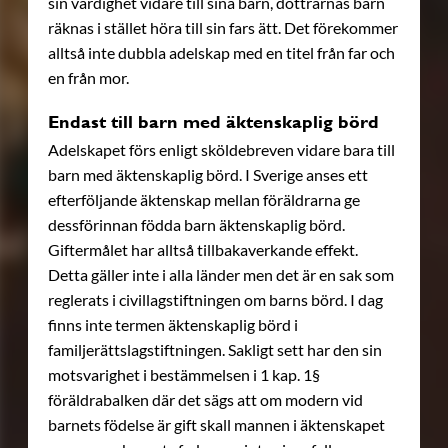
sin värdighet vidare till sina barn, döttrarnas barn
räknas i stället höra till sin fars ätt. Det förekommer
alltså inte dubbla adelskap med en titel från far och
en från mor.
Endast till barn med äktenskaplig börd
Adelskapet förs enligt sköldebreven vidare bara till
barn med äktenskaplig börd. I Sverige anses ett
efterföljande äktenskap mellan föräldrarna ge
dessförinnan födda barn äktenskaplig börd.
Giftermålet har alltså tillbakaverkande effekt.
Detta gäller inte i alla länder men det är en sak som
reglerats i civillagstiftningen om barns börd. I dag
finns inte termen äktenskaplig börd i
familjerättslagstiftningen. Sakligt sett har den sin
motsvarighet i bestämmelsen i 1 kap. 1§
föräldrabalken där det sägs att om modern vid
barnets födelse är gift skall mannen i äktenskapet