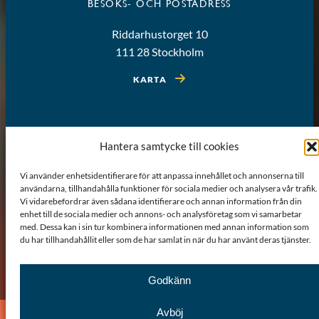
BESÖKS- OCH POSTADRESS
Riddarhustorget 10
111 28 Stockholm
KARTA
Hantera samtycke till cookies
Vi använder enhetsidentifierare för att anpassa innehållet och annonserna till
användarna, tillhandahålla funktioner för sociala medier och analysera vår trafik.
Vi vidarebefordrar även sådana identifierare och annan information från din
enhet till de sociala medier och annons- och analysföretag som vi samarbetar
med. Dessa kan i sin tur kombinera informationen med annan information som
du har tillhandahållit eller som de har samlat in när du har använt deras tjänster.
Om webbplatsen
Sitemap
GDPR
Cookiepolicy
Godkänn
Avböj