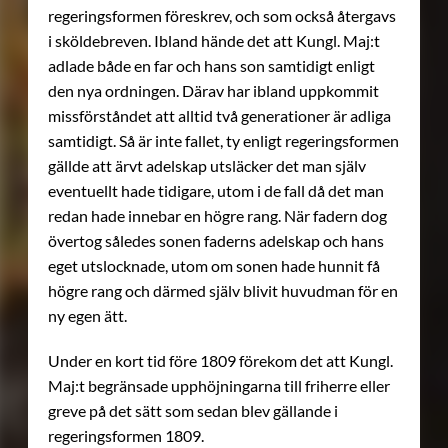
regeringsformen föreskrev, och som också återgavs
i sköldebreven. Ibland hände det att Kungl. Maj:t
adlade både en far och hans son samtidigt enligt
den nya ordningen. Därav har ibland uppkommit
missförståndet att alltid två generationer är adliga
samtidigt. Så är inte fallet, ty enligt regeringsformen
gällde att ärvt adelskap utsläcker det man själv
eventuellt hade tidigare, utom i de fall då det man
redan hade innebar en högre rang. När fadern dog
övertog således sonen faderns adelskap och hans
eget utslocknade, utom om sonen hade hunnit få
högre rang och därmed själv blivit huvudman för en
ny egen ätt.
Under en kort tid före 1809 förekom det att Kungl.
Maj:t begränsade upphöjningarna till friherre eller
greve på det sätt som sedan blev gällande i
regeringsformen 1809.