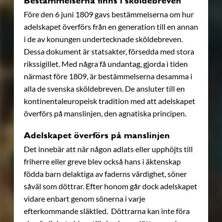
Bestämmelserna finns i sköldebreven
Före den 6 juni 1809 gavs bestämmelserna om hur
adelskapet överförs från en generation till en annan
i de av konungen undertecknade sköldebreven.
Dessa dokument är statsakter, försedda med stora
rikssigillet. Med några få undantag, gjorda i tiden
närmast före 1809, är bestämmelserna desamma i
alla de svenska sköldebreven. De ansluter till en
kontinentaleuropeisk tradition med att adelskapet
överförs på manslinjen, den agnatiska principen.
Adelskapet överförs på manslinjen
Det innebär att när någon adlats eller upphöjts till
friherre eller greve blev också hans i äktenskap
födda barn delaktiga av faderns värdighet, söner
såväl som döttrar. Efter honom går dock adelskapet
vidare enbart genom sönerna i varje
efterkommande släktled. Döttrarna kan inte föra