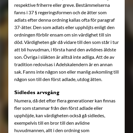
respektive friherre eller greve. Bestämmelserna
fanns i 37 § regeringsformen och de ätter som
adlats efter denna ordning kallas ofta för paragraf
37-ätter. Den som adlats eller upphöjts enligt den
ordningen förblir ensam om sin värdighet till sin
död. Värdigheten går då vidare till den som står i tur
att bli huvudman, i första hand den avlidnes äldste
son. Övriga i släkten är alltså inte adliga. Att de av
tradition redovisas i Adelskalendern är en annan
sak. Fanns inte någon son eller manlig avkomling till
någon son till den först adlade, utdog ätten.
Sidledes arvsgång
Numera, då det efter flera generationer kan finnas
fler som stammar från den först adlade eller
upphöjde, kan värdigheten också gå sidledes,
exempelvis till en bror till den avlidne
huvudmannen, allt i den ordning som