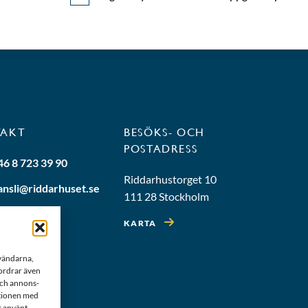
TAKT
BESÖKS- OCH
POSTADRESS
46 8 723 39 90
Riddarhustorget 10
ansli@riddarhuset.se
111 28 Stockholm
KARTA
nvändarna,
fordrar även
 och annons-
ationen med
r använt