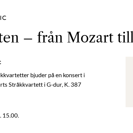
IC
en – från Mozart till
c
kkvartetter bjuder på en konsert i
ts Stråkkvartett i G-dur, K. 387
. 15.00.