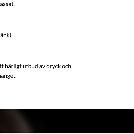
assat.
länk)
t härligt utbud av dryck och
anget.