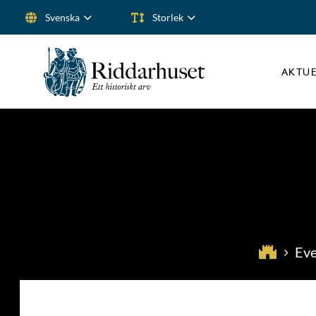
Svenska
Storlek
Sök efter:
AKTUE
Ev