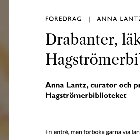
FÖREDRAG
ANNA LANT
Drabanter, lä
Hagströmerbib
Anna Lantz, curator och p
Hagströmerbiblioteket
Fri entré, men förboka gärna via län