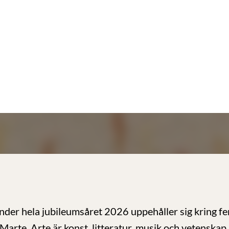
der hela jubileumsåret 2026 uppehåller sig kring f
Marte. Arte är konst, litteratur, musik och vetenskap