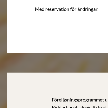
Med reservation för ändringar.
Föreläsningsprogrammet un
Riddarhusets devis Arte et 