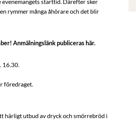
 evenemangets starttid. Därefter sker
alen rymmer många åhörare och det blir
mber! Anmälningslänk publiceras här.
. 16.30.
r föredraget.
t härligt utbud av dryck och smörrebröd i