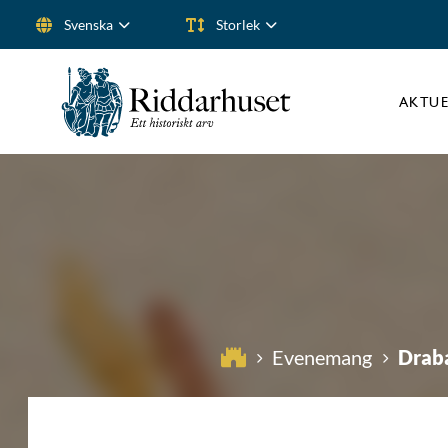
Svenska
Storlek
Sök efter:
AKTUE
Draba
Evenemang