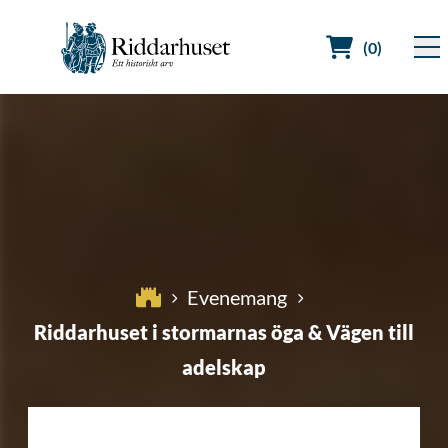
(0)
Sök efter:
Evenemang
Riddarhuset i stormarnas öga & Vägen till
adelskap