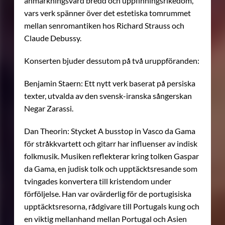
anmärkningsvärd bredd och uppfinningsrikedom,
vars verk spänner över det estetiska tomrummet
mellan senromantiken hos Richard Strauss och
Claude Debussy.
Konserten bjuder dessutom på två uruppföranden:
Benjamin Staern: Ett nytt verk baserat på persiska
texter, utvalda av den svensk-iranska sångerskan
Negar Zarassi.
Dan Theorin: Stycket A busstop in Vasco da Gama
för stråkkvartett och gitarr har influenser av indisk
folkmusik. Musiken reflekterar kring tolken Gaspar
da Gama, en judisk tolk och upptäcktsresande som
tvingades konvertera till kristendom under
förföljelse. Han var ovärderlig för de portugisiska
upptäcktsresorna, rådgivare till Portugals kung och
en viktig mellanhand mellan Portugal och Asien