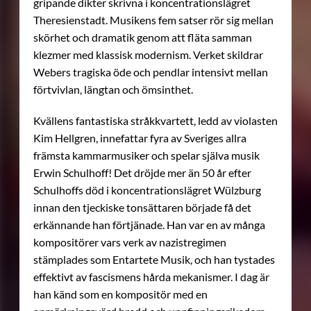
gripande dikter skrivna i koncentrationslägret
Theresienstadt. Musikens fem satser rör sig mellan
skörhet och dramatik genom att fläta samman
klezmer med klassisk modernism. Verket skildrar
Webers tragiska öde och pendlar intensivt mellan
förtvivlan, längtan och ömsinthet.
Kvällens fantastiska stråkkvartett, ledd av violasten
Kim Hellgren, innefattar fyra av Sveriges allra
främsta kammarmusiker och spelar själva musik
Erwin Schulhoff! Det dröjde mer än 50 år efter
Schulhoffs död i koncentrationslägret Wülzburg
innan den tjeckiske tonsättaren började få det
erkännande han förtjänade. Han var en av många
kompositörer vars verk av nazistregimen
stämplades som Entartete Musik, och han tystades
effektivt av fascismens hårda mekanismer. I dag är
han känd som en kompositör med en