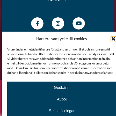
Hantera samtycke till cookies
Vi använder enhetsidentifierare för att anpassa innehållet och annonserna till
användarna, tillhandahålla funktioner för sociala medier och analysera vår trafik.
Vi vidarebefordrar även sådana identifierare och annan information från din
enhet till de sociala medier och annons- och analysföretag som vi samarbetar
Om webbplatsen
Sitemap
GDPR
Cookiepolicy
med. Dessa kan i sin tur kombinera informationen med annan information som
du har tillhandahållit eller som de har samlat in när du har använt deras tjänster.
Godkänn
Avböj
Se inställningar