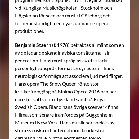
vid Kungliga Musikhögskolan i Stockholm och
Högskolan för scen och musik i Göteborg och
turnerar ständigt med nya spännande opera-
produktioner.
Benjamin Staern
(f. 1978)
betraktas allmänt som en
av de ledande skandinaviska tonsättarna i sin
generation. Hans musik präglas av ett starkt
personligt tonspråk format av synestesi – hans
neurologiska förmåga att associera ljud med färger.
Hans opera The Snow Queen rönte stor
kritikerframgång på Malmö Opera 2016 och har
därefter satts upp i Tyskland samt på Royal
Swedish Opera. Bland hans övriga scenverk finns
Hilma, som senare framfördes på Guggenheim
Museum i New York. Hans musik har spelats av
stora svenska och internationella orkestrar,
däribland MDR Sinfonieorchester, Tokyo