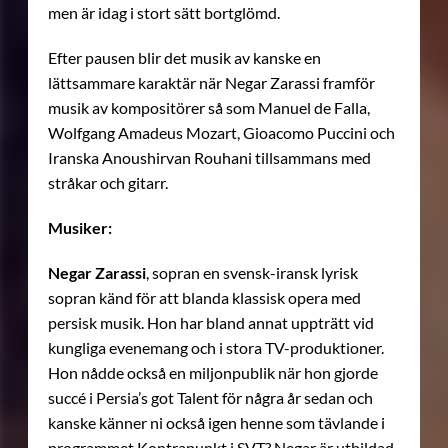
men är idag i stort sätt bortglömd.
Efter pausen blir det musik av kanske en
lättsammare karaktär när Negar Zarassi framför
musik av kompositörer så som Manuel de Falla,
Wolfgang Amadeus Mozart, Gioacomo Puccini och
Iranska Anoushirvan Rouhani tillsammans med
stråkar och gitarr.
Musiker:
Negar Zarassi
, sopran
en svensk-iransk lyrisk
sopran känd för att blanda klassisk opera med
persisk musik. Hon har bland annat uppträtt vid
kungliga evenemang och i stora TV-produktioner.
Hon nådde också en miljonpublik när hon gjorde
succé i Persia’s got Talent för några år sedan och
kanske känner ni också igen henne som tävlande i
programmet Kontrapunkt i SVT? Negar är utbildad