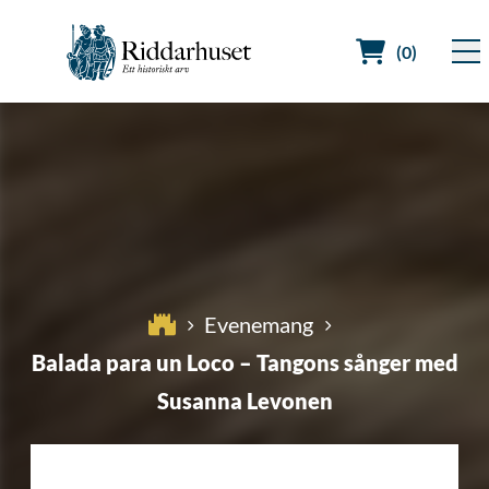
(0)
Sök efter:
Evenemang
Balada para un Loco – Tangons sånger med
Susanna Levonen