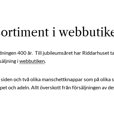
ortiment i webbutik
ingen 400 år. Till jubileumsåret har Riddarhuset tag
säljning i
webbutiken
.
 i siden och två olika manschettknappar som på olika 
t och adeln. Allt överskott från försäljningen av des