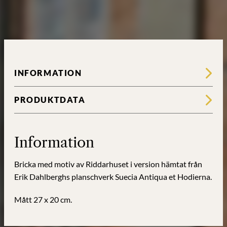
ur
Suecia
Antiqua
et
Hodierna
mängd
INFORMATION
PRODUKTDATA
Information
Bricka med motiv av Riddarhuset i version hämtat från
Erik Dahlberghs planschverk Suecia Antiqua et Hodierna.
Mått 27 x 20 cm.