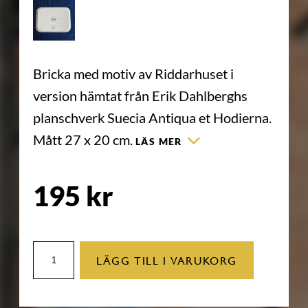
Bricka med motiv av Riddarhuset i
version hämtat från Erik Dahlberghs
planschverk Suecia Antiqua et Hodierna.
Mått 27 x 20 cm.
LÄS MER
195
kr
Blå
LÄGG TILL I VARUKORG
bricka
-
Riddarhuset