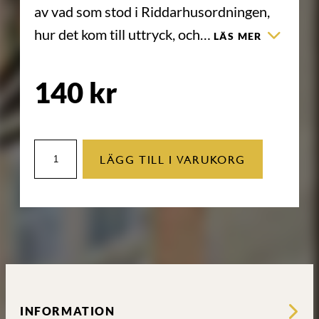
av vad som stod i Riddarhusordningen,
hur det kom till uttryck, och…
LÄS MER
140
kr
Från
LÄGG TILL I VARUKORG
Oordning
till
Riddarhusordning,
berättelsen
om
Riddarhusets
historia
-
Riddarhuset
INFORMATION