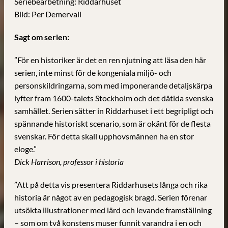
Seriebearbetning: Riddarhuset
Bild: Per Demervall
Sagt om serien:
”För en historiker är det en ren njutning att läsa den här
serien, inte minst för de kongeniala miljö- och
personskildringarna, som med imponerande detaljskärpa
lyfter fram 1600-talets Stockholm och det dåtida svenska
samhället. Serien sätter in Riddarhuset i ett begripligt och
spännande historiskt scenario, som är okänt för de flesta
svenskar. För detta skall upphovsmännen ha en stor
eloge.”
Dick Harrison, professor i historia
”Att på detta vis presentera Riddarhusets långa och rika
historia är något av en pedagogisk bragd. Serien förenar
utsökta illustrationer med lärd och levande framställning
– som om två konstens muser funnit varandra i en och