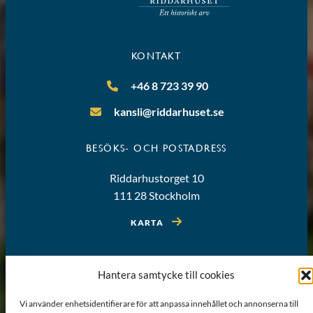
KONTAKT
+46 8 723 39 90
kansli@riddarhuset.se
BESÖKS- OCH POSTADRESS
Riddarhustorget 10
111 28 Stockholm
KARTA
Hantera samtycke till cookies
Vi använder enhetsidentifierare för att anpassa innehållet och annonserna till