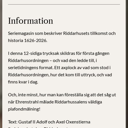
400
år
mängd
Information
Seriemagasin som beskriver Riddarhusets tillkomst och
historia 1626-2026.
I denna 12-sidiga trycksak skildras för första gången
Riddarhusordningen – och vad den ledde till, i
serietidningens format. Ett axplock av vad som stod i
Riddarhusordningen, hur det kom till uttryck, och vad
finns kvar i dag.
Och, inte minst, hur man kan föreställa sig att det såg ut
när Ehrenstrahl målade Riddarhussalens väldiga
plafondmålning!
Text: Gustaf II Adolf och Axel Oxenstierna