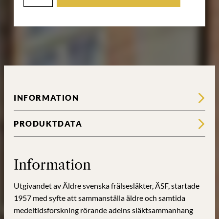
frälsesläkter
-
Del
1,
häfte
3
mängd
INFORMATION
PRODUKTDATA
Information
Utgivandet av Äldre svenska frälsesläkter, ÄSF, startade
1957 med syfte att sammanställa äldre och samtida
medeltidsforskning rörande adelns släktsammanhang