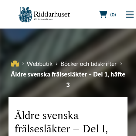
(0)
Sök efter:
Webbutik
Böcker och tidskrifter
Äldre svenska frälsesläkter – Del 1, häfte
3
Äldre svenska
frälsesläkter – Del 1,