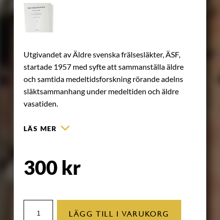
Utgivandet av Äldre svenska frälsesläkter, ÄSF,
startade 1957 med syfte att sammanställa äldre
och samtida medeltidsforskning rörande adelns
släktsammanhang under medeltiden och äldre
vasatiden.
LÄS MER
300
kr
Äldre
LÄGG TILL I VARUKORG
svenska