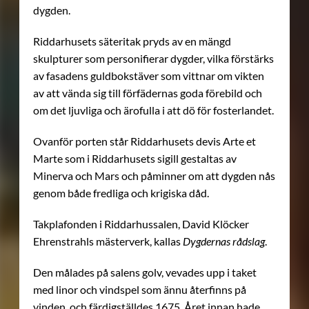
dygden.
Riddarhusets säteritak pryds av en mängd
skulpturer som personifierar dygder, vilka förstärks
av fasadens guldbokstäver som vittnar om vikten
av att vända sig till förfädernas goda förebild och
om det ljuvliga och ärofulla i att dö för fosterlandet.
Ovanför porten står Riddarhusets devis Arte et
Marte som i Riddarhusets sigill gestaltas av
Minerva och Mars och påminner om att dygden nås
genom både fredliga och krigiska dåd.
Takplafonden i Riddarhussalen, David Klöcker
Ehrenstrahls mästerverk, kallas
Dygdernas rådslag
.
Den målades på salens golv, vevades upp i taket
med linor och vindspel som ännu återfinns på
vinden, och färdigställdes 1675. Året innan hade