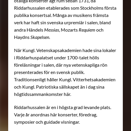
otaliga konserter ägt rum sedan 1731, då
Riddarhussalen etablerades som Stockholms första
publika konsertsal. Många av musikens främsta
verk har haft sin svenska urpremiär i salen, bland
andra Händels
Messias
, Mozarts
Requiem
och
Haydns
Skapelsen
.
När Kungl. Vetenskapsakademien hade sina lokaler
i Riddarhuspalatset under 1700-talet hölls
föreläsningar i salen, där nya vetenskapliga rön
presenterades för en svensk publik.
Traditionsenligt håller Kungl. Vitterhetsakademien
och Kungl. Patriotiska sällskapet än i dag sina
högtidssammankomster här.
Riddarhussalen är en i högsta grad levande plats.
Varje år anordnas här konserter, föredrag,
symposier och guidade visningar.