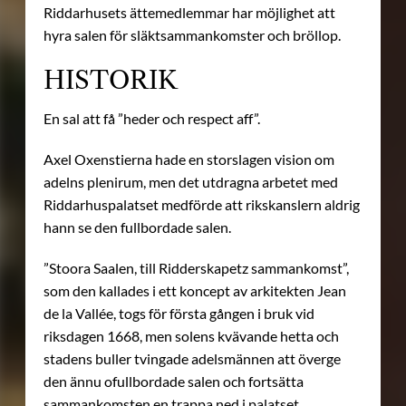
Riddarhusets ättemedlemmar har möjlighet att
hyra salen för släktsammankomster och bröllop.
HISTORIK
En sal att få ”heder och respect aff”.
Axel Oxenstierna hade en storslagen vision om
adelns plenirum, men det utdragna arbetet med
Riddarhuspalatset medförde att rikskanslern aldrig
hann se den fullbordade salen.
”Stoora Saalen, till Ridderskapetz sammankomst”,
som den kallades i ett koncept av arkitekten Jean
de la Vallée, togs för första gången i bruk vid
riksdagen 1668, men solens kvävande hetta och
stadens buller tvingade adelsmännen att överge
den ännu ofullbordade salen och fortsätta
sammankomsten en trappa ned i palatset.