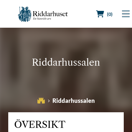
(0)
Sök efter:
Riddarhussalen
Riddarhussalen
ÖVERSIKT