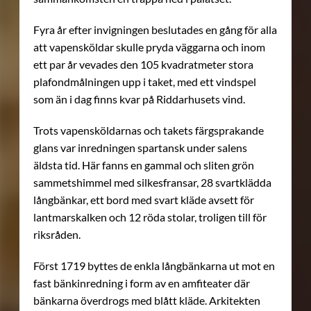
Fyra år efter invigningen beslutades en gång för alla
att vapensköldar skulle pryda väggarna och inom
ett par år vevades den 105 kvadratmeter stora
plafondmålningen upp i taket, med ett vindspel
som än i dag finns kvar på Riddarhusets vind.
Trots vapensköldarnas och takets färgsprakande
glans var inredningen spartansk under salens
äldsta tid. Här fanns en gammal och sliten grön
sammetshimmel med silkesfransar, 28 svartklädda
långbänkar, ett bord med svart kläde avsett för
lantmarskalken och 12 röda stolar, troligen till för
riksråden.
Först 1719 byttes de enkla långbänkarna ut mot en
fast bänkinredning i form av en amfiteater där
bänkarna överdrogs med blått kläde. Arkitekten