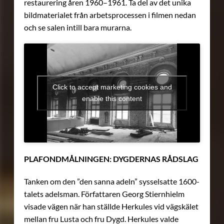
restaurering åren 1960–1961. Ta del av det unika
bildmaterialet från arbetsprocessen i filmen nedan
och se salen intill bara murarna.
Click to accept marketing cookies and
enable this content
PLAFONDMÅLNINGEN: DYGDERNAS RÅDSLAG
Tanken om den ”den sanna adeln” sysselsatte 1600-
talets adelsman. Författaren Georg Stiernhielm
visade vägen när han ställde Herkules vid vägskälet
mellan fru Lusta och fru Dygd. Herkules valde