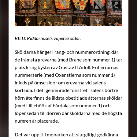
BILD: Riddarhusets vapensköldar.
Sköldarna hänger i rang- och nummerordning, där
de främsta grevarna (med Brahe som nummer 1) tar
plats kring bysten av Gustav II Adolf. Friherrarnas
nummerserie (med Oxenstierna som nummer 1)
inleds på ömse sidor om grevarna vid salens
kortsida. I det igenmurade fönstret i salens bortre
hörn återfinns de äldsta obetitlade ätternas sköldar
(med Lilliehöök af Fårdala som nummer 1) och
löper sedan till dörren där sköldarna med de högsta
numren är placerade.
Det var upp till monarken att slutgiltigt godkänna