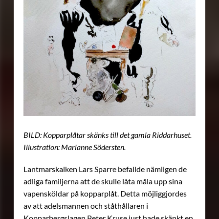
BILD: Kopparplåtar skänks till det gamla Riddarhuset.
Illustration: Marianne Södersten.
Lantmarskalken Lars Sparre befallde nämligen de
adliga familjerna att de skulle låta måla upp sina
vapensköldar på kopparplåt. Detta möjliggjordes
av att adelsmannen och ståthållaren i
Kopparbergslagen Peter Kruse just hade skänkt en