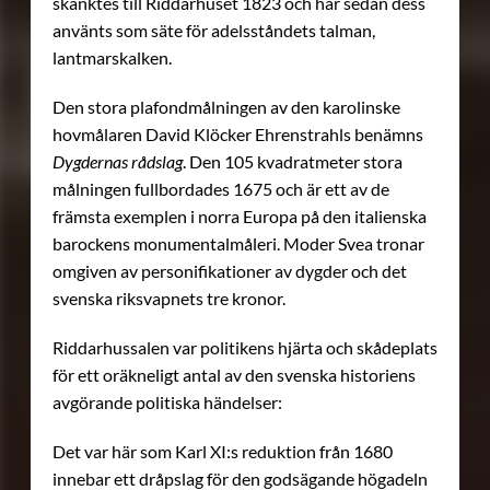
skänktes till Riddarhuset 1823 och har sedan dess
använts som säte för adelsståndets talman,
lantmarskalken.
Den stora plafondmålningen av den karolinske
hovmålaren David Klöcker Ehrenstrahls benämns
Dygdernas rådslag
. Den 105 kvadratmeter stora
målningen fullbordades 1675 och är ett av de
främsta exemplen i norra Europa på den italienska
barockens monumentalmåleri. Moder Svea tronar
omgiven av personifikationer av dygder och det
svenska riksvapnets tre kronor.
Riddarhussalen var politikens hjärta och skådeplats
för ett oräkneligt antal av den svenska historiens
avgörande politiska händelser:
Det var här som Karl XI:s reduktion från 1680
innebar ett dråpslag för den godsägande högadeln