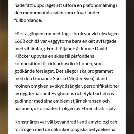
hade fått uppdraget att utföra en plafondmålning i
den monumentala salen som då var under
fullbordande.
Första gången rummet togs i bruk var vid riksdagen
1668 och då var väggytorna bara enkelt avfärgade
med vit limfärg. Först följande år kunde David
Klöcker uppvisa en skiss till plafondens
komposition för riddarhusdirektionen, som
godkände förslaget. Det allegoriska programmet
med den tronande Suecia (Moder Svea) bland
molnen omgiven av skyddsänglar, personifikationer
av dygderna samt Evighetens och Ryktbarhetens
gudinnor med sina emblem stjärnekransen och
basunen, utformades troligen av Ehrenstrahl själv.
Konstnären var väl bevandrad i antik mytologi och
förtrogen med de olika ikonologiska betydelserna i