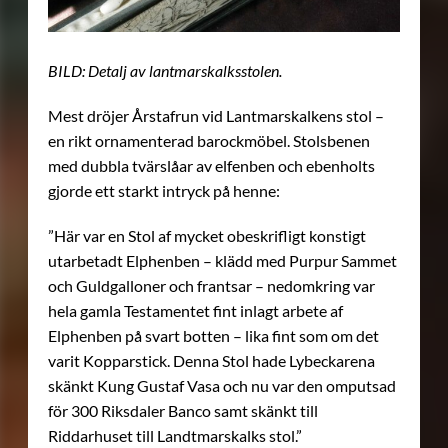
BILD: Detalj av lantmarskalksstolen.
Mest dröjer Årstafrun vid Lantmarskalkens stol –
en rikt ornamenterad barockmöbel. Stolsbenen
med dubbla tvärslåar av elfenben och ebenholts
gjorde ett starkt intryck på henne:
”Här var en Stol af mycket obeskrifligt konstigt
utarbetadt Elphenben – klädd med Purpur Sammet
och Guldgalloner och frantsar – nedomkring var
hela gamla Testamentet fint inlagt arbete af
Elphenben på svart botten – lika fint som om det
varit Kopparstick. Denna Stol hade Lybeckarena
skänkt Kung Gustaf Vasa och nu var den omputsad
för 300 Riksdaler Banco samt skänkt till
Riddarhuset till Landtmarskalks stol.”