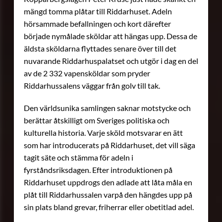
mängd tomma plåtar till Riddarhuset. Adeln
hörsammade befallningen och kort därefter
började nymålade sköldar att hängas upp. Dessa de
äldsta sköldarna flyttades senare över till det
nuvarande Riddarhuspalatset och utgör i dag en del
av de 2 332 vapensköldar som pryder
Riddarhussalens väggar från golv till tak.
Den världsunika samlingen saknar motstycke och
berättar åtskilligt om Sveriges politiska och
kulturella historia. Varje sköld motsvarar en ätt
som har introducerats på Riddarhuset, det vill säga
tagit säte och stämma för adeln i
fyrståndsriksdagen. Efter introduktionen på
Riddarhuset uppdrogs den adlade att låta måla en
plåt till Riddarhussalen varpå den hängdes upp på
sin plats bland grevar, friherrar eller obetitlad adel.