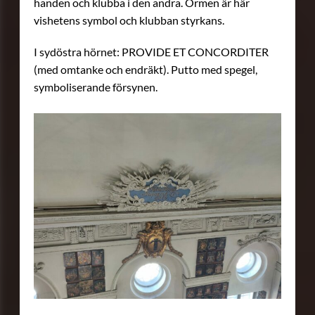
handen och klubba i den andra. Ormen är här
vishetens symbol och klubban styrkans.
I sydöstra hörnet: PROVIDE ET CONCORDITER
(med omtanke och endräkt). Putto med spegel,
symboliserande försynen.