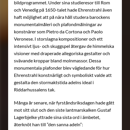
bildprogrammet. Under sina studieresor till Rom
och Venedig på 1650-talet hade Ehrenstrahl även
haft möjlighet att på nära håll studera barockens
monumentalmåleri och plafondmålningar av
konstnärer som Pietro da Cortona och Paolo
Veronese. I storslagna kompositioner och ett
intensivt ljus- och skuggspel återgav de himmelska
visioner med draperade allegoriska gestalter och
svävande kroppar bland molnmassor. Dessa
monumentala plafonder blev vägledande för hur
Ehrenstrahl konstnärligt och symboliskt valde att
gestalta den stormaktstida adelns ideal i
Riddarhussalens tak.
Många år senare, när fyrståndsriksdagen hade gått
mot sitt slut och den siste lantmarskalken Gustaf
Lagerbjelke yttrade sina sista ord i ämbetet,
återknöt han till ”den sanna adeln”: