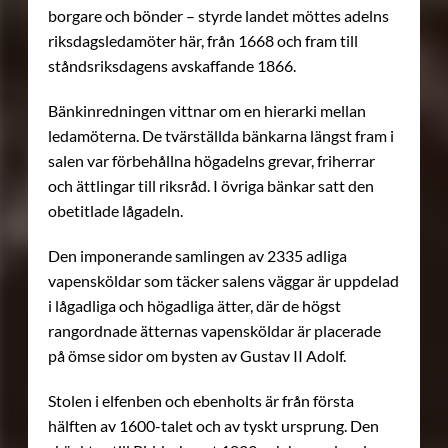
borgare och bönder – styrde landet möttes adelns
riksdagsledamöter här, från 1668 och fram till
ståndsriksdagens avskaffande 1866.
Bänkinredningen vittnar om en hierarki mellan
ledamöterna. De tvärställda bänkarna längst fram i
salen var förbehållna högadelns grevar, friherrar
och ättlingar till riksråd. I övriga bänkar satt den
obetitlade lågadeln.
Den imponerande samlingen av 2335 adliga
vapensköldar som täcker salens väggar är uppdelad
i lågadliga och högadliga ätter, där de högst
rangordnade ätternas vapensköldar är placerade
på ömse sidor om bysten av Gustav II Adolf.
Stolen i elfenben och ebenholts är från första
hälften av 1600-talet och av tyskt ursprung. Den