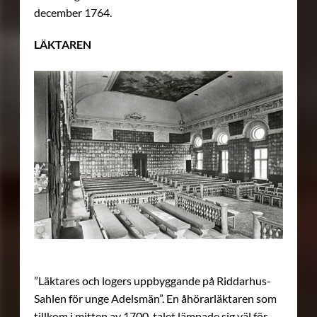
december 1764.
LÄKTAREN
”Läktares och logers uppbyggande på Riddarhus-
Sahlen för unge Adelsmän”. En åhörarläktaren som
tillkom i mitten av 1700-talet lämpade sig väl för