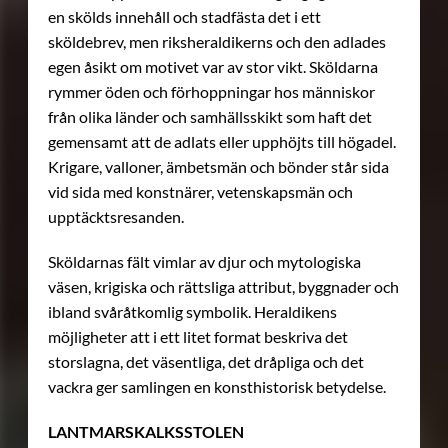
en skölds innehåll och stadfästa det i ett
sköldebrev, men riksheraldikerns och den adlades
egen åsikt om motivet var av stor vikt. Sköldarna
rymmer öden och förhoppningar hos människor
från olika länder och samhällsskikt som haft det
gemensamt att de adlats eller upphöjts till högadel.
Krigare, valloner, ämbetsmän och bönder står sida
vid sida med konstnärer, vetenskapsmän och
upptäcktsresanden.
Sköldarnas fält vimlar av djur och mytologiska
väsen, krigiska och rättsliga attribut, byggnader och
ibland svåråtkomlig symbolik. Heraldikens
möjligheter att i ett litet format beskriva det
storslagna, det väsentliga, det dråpliga och det
vackra ger samlingen en konsthistorisk betydelse.
LANTMARSKALKSSTOLEN