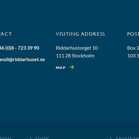
TACT
VISITING ADDRESS
POS
46 (0)8 - 723 39 90
Riddarhustorget 10
Box 
111 28 Stockholm
103 
ansli@riddarhuset.se
MAP
TION
SHOP
ABOUT U