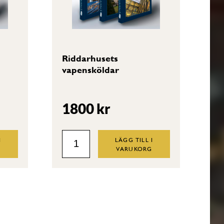
Riddarhusets
vapensköldar
1800
kr
Riddarhusets
I
LÄGG TILL I
G
VARUKORG
vapensköldar
quantity