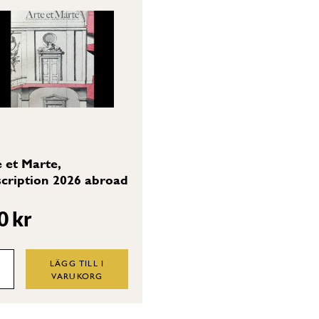
 et Marte,
cription 2026 abroad
0
kr
e
LÄGG TILL I
VARUKORG
te,