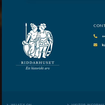
CON
+
k
WHAT’S ON
VISITOR INFORMA