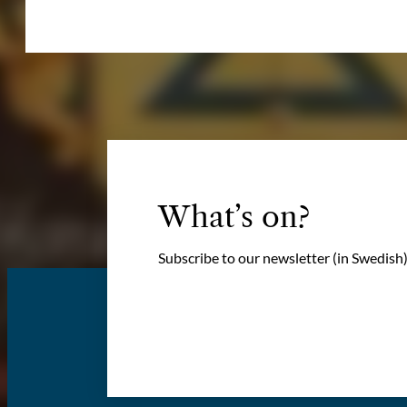
subs
202
abr
quan
What’s on?
Subscribe to our newsletter (in Swedish