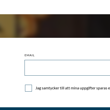
cription
6
oad
tity
EMAIL
)
Jag samtycker till att mina uppgifter sparas 