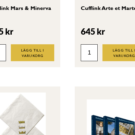
link Mars & Minerva
Cufflink Arte et Mart
5
kr
645
kr
link
Cufflink
LÄGG TILL I
LÄGG TILL 
VARUKORG
VARUKOR
s
Arte
et
erva
Marte
tity
quantity