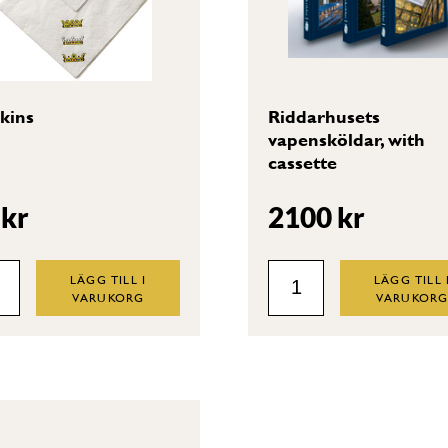
kins
Riddarhusets
vapensköldar, with
cassette
0
kr
2100
kr
kins
Riddarhusets
LÄGG TILL I
LÄGG TILL 
VARUKORG
VARUKOR
tity
vapensköldar,
with
cassette
quantity