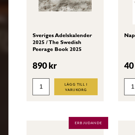
Sveriges Adelskalender
Nap
2025 / The Swedish
Peerage Book 2025
890
kr
4
Sveriges
Nap
LÄGG TILL I
VARUKORG
Adelskalender
quan
2025
/
The
ERBJUDANDE
Swedish