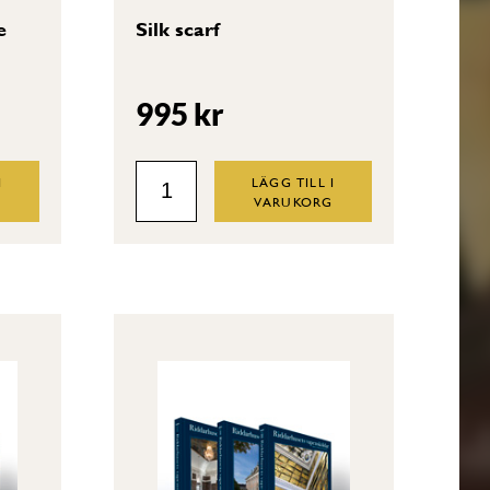
e
Silk scarf
995
kr
Silk
I
LÄGG TILL I
G
VARUKORG
scarf
quantity